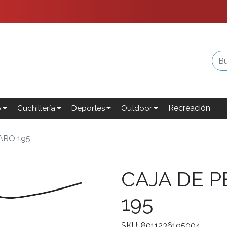
Recreación
o
Cuchillería
Deportes
Outdoor
ARO 195
CAJA DE 
195
SKU: 8011236195004