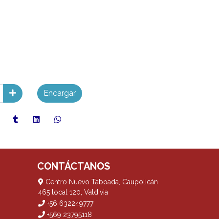
Encargar
CONTÁCTANOS
Centro Nuevo Taboada, Caupolicán
465 local 120, Valdivia
+56 632249777
+569 23795118