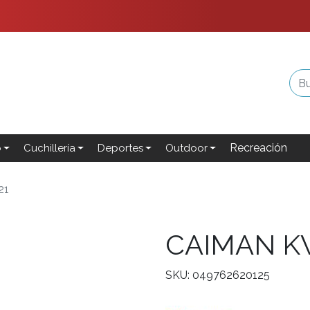
Recreación
o
Cuchillería
Deportes
Outdoor
21
CAIMAN KW
SKU: 049762620125