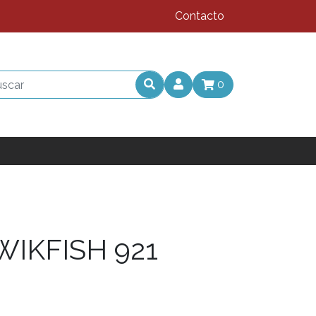
Contacto
0
IKFISH 921