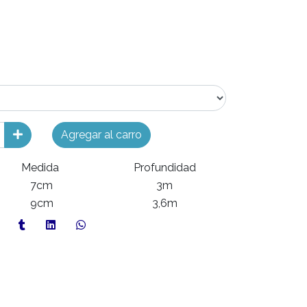
Agregar al carro
Medida
Profundidad
7cm
3m
9cm
3,6m