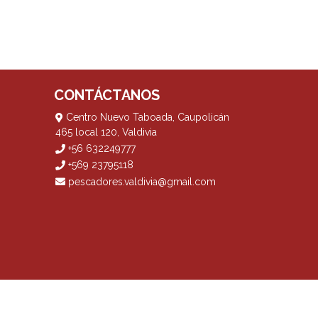
CONTÁCTANOS
Centro Nuevo Taboada, Caupolicán
465 local 120, Valdivia
+56 632249777
+569 23795118
pescadores.valdivia@gmail.com
? Yo vendo con
Bsale