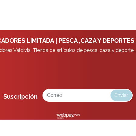
ADORES LIMITADA | PESCA ,CAZA Y DEPORTES
ores Valdivia: Tienda de artículos de pesca, caza y deporte.
Enviar
Suscripción
da | Pesca ,Caza y Deportes © 2026
¿Te gusta mi tienda