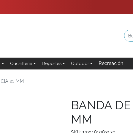
Recreación
o
Cuchillería
Deportes
Outdoor
CIA 21 MM
BANDA DE 
MM
SKU: 1321181083170