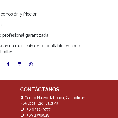
orrosión y fricción
os
ad profesional garantizada
uscan un mantenimiento confiable en cada
taller.
CONTÁCTANOS
Centro Nuevo Taboada, Caupolicán
465 local 120, Valdivia
+56 632249777
+569 23795118