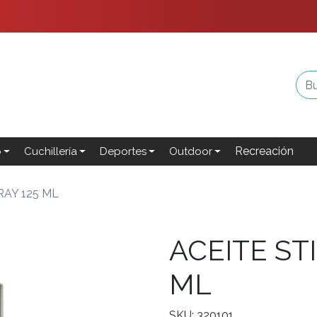
Recreación
o
Cuchillería
Deportes
Outdoor
RAY 125 ML
ACEITE ST
ML
SKU: 320101