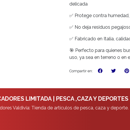
delicada
✅ Protege contra humedad, c
✅ No deja residuos pegajos
✅ Fabricado en Italia, calid
🎯 Perfecto para quienes b
uso, ya sea en terreno o en el 
Compartir en:
ADORES LIMITADA | PESCA ,CAZA Y DEPORTES
ores Valdivia: Tienda de artículos de pesca, caza y deporte.